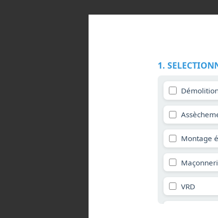
1. SELECTION
Démolitio
Assècheme
Montage é
Maçonner
VRD
Verrières 