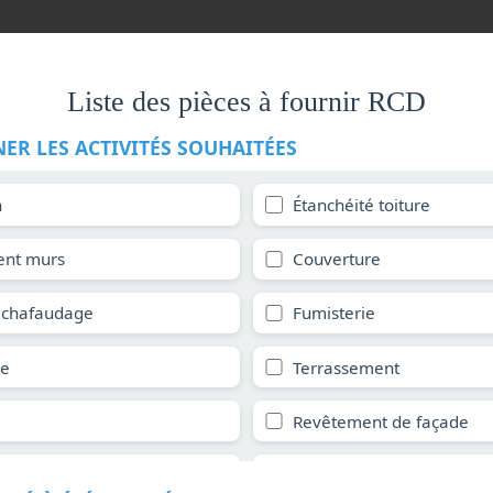
Liste des pièces à fournir RCD
NER LES ACTIVITÉS SOUHAITÉES
n
Étanchéité toiture
nt murs
Couverture
chafaudage
Fumisterie
ie
Terrassement
Revêtement de façade
- Vérandas
Charpente et structure en