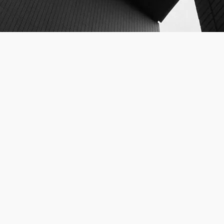
Immatriculations
CHARLEMAGNE ASSURANCES ET CONSEILS :
Immatriculation R.C.S. Pointe à Pitre 802382002 au
capital de 500€,