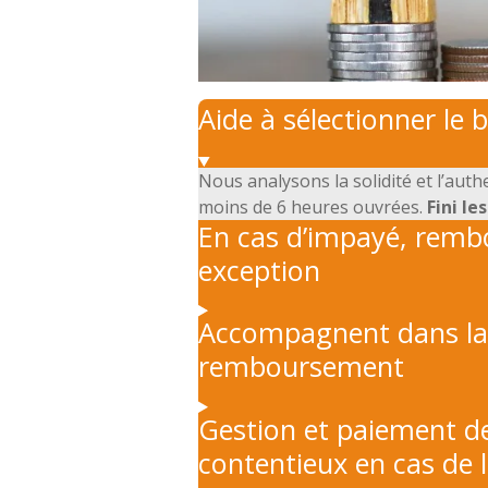
Aide à sélectionner le 
Nous analysons la solidité et l’authe
moins de 6 heures ouvrées.
Fini le
En cas d’impayé, rem
exception
Accompagnent dans la 
remboursement
Gestion et paiement de
contentieux en cas de 