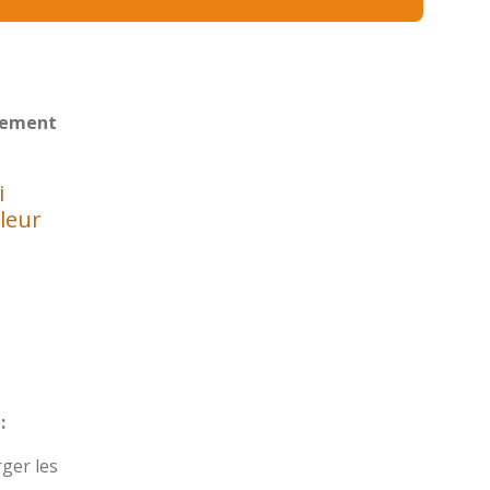
rgement
i
lleur
:
rger les