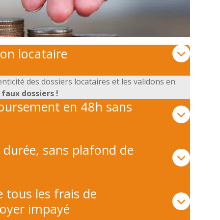
bon locataire
nticité des dossiers locataires et les validons en
s faux dossiers !
boursement en 48h sans
durée, sans plafond de
 tous les frais de
loyer impayé