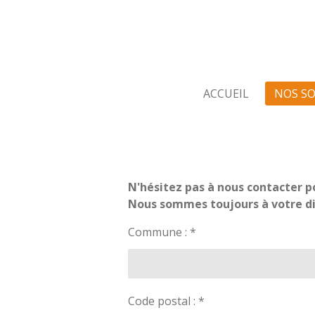
Passer
au
contenu
principal
ACCUEIL
NOS S
N'hésitez pas à nous contacter 
Nous sommes toujours à votre dis
Commune : *
Code postal : *