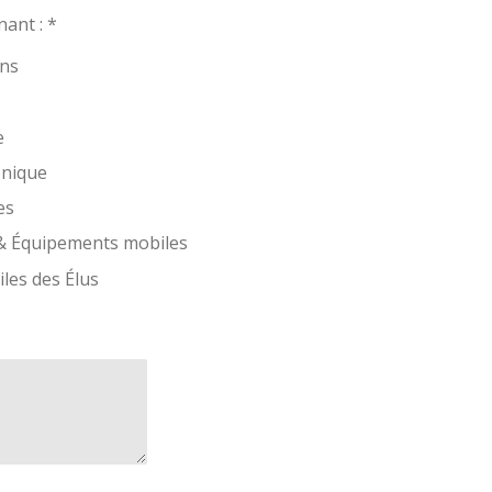
ant : *
ns
e
onique
es
 & Équipements mobiles
les des Élus