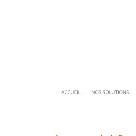
Passer
au
contenu
principal
ACCUEIL
NOS SOLUTIONS