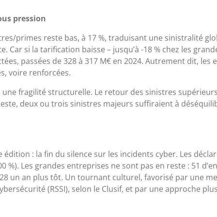
ous pression
nistres/primes reste bas, à 17 %, traduisant une sinistralité 
e. Car si la tarification baisse – jusqu’à -18 % chez les grand
tées, passées de 328 à 317 M€ en 2024. Autrement dit, les e
s, voire renforcées.
une fragilité structurelle. Le retour des sinistres supérieurs
te, deux ou trois sinistres majeurs suffiraient à déséquil
ition : la fin du silence sur les incidents cyber. Les déclar
200 %). Les grandes entreprises ne sont pas en reste : 51 d’e
28 un an plus tôt. Un tournant culturel, favorisé par une me
ybersécurité (RSSI), selon le Clusif, et par une approche plu